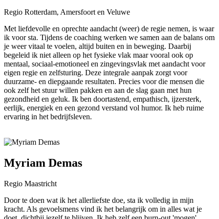
Regio Rotterdam, Amersfoort en Veluwe
Met liefdevolle en oprechte aandacht (weer) de regie nemen, is waar
ik voor sta. Tijdens de coaching werken we samen aan de balans om
je weer vitaal te voelen, altijd buiten en in beweging. Daarbij
begeleid ik niet alleen op het fysieke vlak maar vooral ook op
mentaal, sociaal-emotioneel en zingevingsvlak met aandacht voor
eigen regie en zelfsturing. Deze integrale aanpak zorgt voor
duurzame- en diepgaande resultaten. Precies voor die mensen die
ook zelf het stuur willen pakken en aan de slag gaan met hun
gezondheid en geluk. Ik ben doortastend, empathisch, ijzersterk,
eerlijk, energiek en een gezond verstand vol humor. Ik heb ruime
ervaring in het bedrijfsleven.
Myriam Demas
Regio Maastricht
Door te doen wat ik het allerliefste doe, sta ik volledig in mijn
kracht. Als gevoelsmens vind ik het belangrijk om in alles wat je
doet, dichtbij jezelf te blijven. Ik heb zelf een burn-out 'mogen'