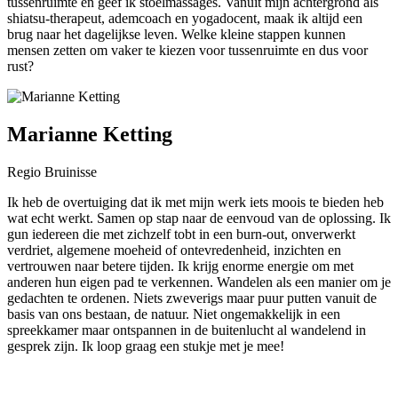
tussenruimte en geef ik stoelmassages. Vanuit mijn achtergrond als
shiatsu-therapeut, ademcoach en yogadocent, maak ik altijd een
brug naar het dagelijkse leven. Welke kleine stappen kunnen
mensen zetten om vaker te kiezen voor tussenruimte en dus voor
rust?
Marianne Ketting
Regio Bruinisse
Ik heb de overtuiging dat ik met mijn werk iets moois te bieden heb
wat echt werkt. Samen op stap naar de eenvoud van de oplossing. Ik
gun iedereen die met zichzelf tobt in een burn-out, onverwerkt
verdriet, algemene moeheid of ontevredenheid, inzichten en
vertrouwen naar betere tijden. Ik krijg enorme energie om met
anderen hun eigen pad te verkennen. Wandelen als een manier om je
gedachten te ordenen. Niets zweverigs maar puur putten vanuit de
basis van ons bestaan, de natuur. Niet ongemakkelijk in een
spreekkamer maar ontspannen in de buitenlucht al wandelend in
gesprek zijn. Ik loop graag een stukje met je mee!