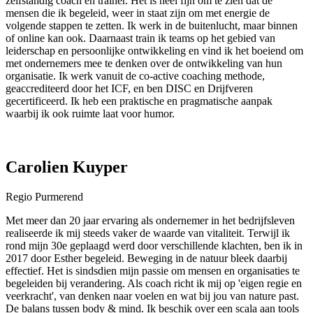
zelfstandig coach en trainer. Het is heel fijn om te zien dat de
mensen die ik begeleid, weer in staat zijn om met energie de
volgende stappen te zetten. Ik werk in de buitenlucht, maar binnen
of online kan ook. Daarnaast train ik teams op het gebied van
leiderschap en persoonlijke ontwikkeling en vind ik het boeiend om
met ondernemers mee te denken over de ontwikkeling van hun
organisatie. Ik werk vanuit de co-active coaching methode,
geaccrediteerd door het ICF, en ben DISC en Drijfveren
gecertificeerd. Ik heb een praktische en pragmatische aanpak
waarbij ik ook ruimte laat voor humor.
Carolien Kuyper
Regio Purmerend
Met meer dan 20 jaar ervaring als ondernemer in het bedrijfsleven
realiseerde ik mij steeds vaker de waarde van vitaliteit. Terwijl ik
rond mijn 30e geplaagd werd door verschillende klachten, ben ik in
2017 door Esther begeleid. Beweging in de natuur bleek daarbij
effectief. Het is sindsdien mijn passie om mensen en organisaties te
begeleiden bij verandering. Als coach richt ik mij op 'eigen regie en
veerkracht', van denken naar voelen en wat bij jou van nature past.
De balans tussen body & mind. Ik beschik over een scala aan tools