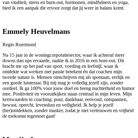
van vitaliteit, stress en burn-out, hormonen, mindfulness en yoga,
bied ik een aanpak die ervoor zorgt dat jij weer in balans komt.
Emmely Heuvelmans
Regio Roermond
Na 15 jaar in de woningcorporatiesector, waar ik achteraf meer
downs dan ups ervaarde, raakte ik in 2016 in een bore-out. Dit
bracht me op het pad van sport, voeding en leefstijl, waar ik
ontdekte wat werken met passie betekent én dat coachen mijn
tweede natuur is. Mensen omschrijven mij als spontaan, eerlijk en
een goede luisteraar. Bij mij mag je volledig jezelf zijn, zonder
oordeel. Ik ga 100% voor jouw doel en breng nuchterheid en humor
mee. Positiviteit en vooruitkijken staan centraal in mijn leven. Mijn
kernwaarden in coaching: puur, dankbaar, eenvoud, ontspannen,
bewust, oprecht, levenslust en veiligheid. Ik help je jezelf
(her)ontdekken, zonder masker, zodat je met vertrouwen en vrijheid
de toekomst tegemoet gaat!