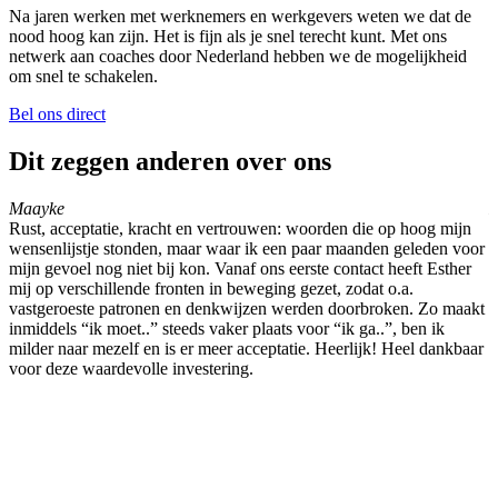
Na jaren werken met werknemers en werkgevers weten we dat de
nood hoog kan zijn. Het is fijn als je snel terecht kunt. Met ons
netwerk aan coaches door Nederland hebben we de mogelijkheid
om snel te schakelen.
Bel ons direct
Dit zeggen anderen over ons
Maayke
L
Rust, acceptatie, kracht en vertrouwen: woorden die op hoog mijn
T
wensenlijstje stonden, maar waar ik een paar maanden geleden voor
c
mijn gevoel nog niet bij kon. Vanaf ons eerste contact heeft Esther
b
mij op verschillende fronten in beweging gezet, zodat o.a.
d
vastgeroeste patronen en denkwijzen werden doorbroken. Zo maakt
o
inmiddels “ik moet..” steeds vaker plaats voor “ik ga..”, ben ik
b
milder naar mezelf en is er meer acceptatie. Heerlijk! Heel dankbaar
c
voor deze waardevolle investering.
e
b