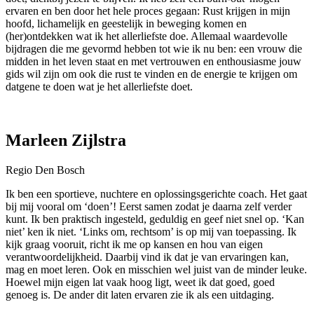
ervaren en ben door het hele proces gegaan: Rust krijgen in mijn
hoofd, lichamelijk en geestelijk in beweging komen en
(her)ontdekken wat ik het allerliefste doe. Allemaal waardevolle
bijdragen die me gevormd hebben tot wie ik nu ben: een vrouw die
midden in het leven staat en met vertrouwen en enthousiasme jouw
gids wil zijn om ook die rust te vinden en de energie te krijgen om
datgene te doen wat je het allerliefste doet.
Marleen Zijlstra
Regio Den Bosch
Ik ben een sportieve, nuchtere en oplossingsgerichte coach. Het gaat
bij mij vooral om ‘doen’! Eerst samen zodat je daarna zelf verder
kunt. Ik ben praktisch ingesteld, geduldig en geef niet snel op. ‘Kan
niet’ ken ik niet. ‘Links om, rechtsom’ is op mij van toepassing. Ik
kijk graag vooruit, richt ik me op kansen en hou van eigen
verantwoordelijkheid. Daarbij vind ik dat je van ervaringen kan,
mag en moet leren. Ook en misschien wel juist van de minder leuke.
Hoewel mijn eigen lat vaak hoog ligt, weet ik dat goed, goed
genoeg is. De ander dit laten ervaren zie ik als een uitdaging.