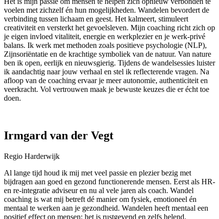
Het is mijn passie om mensen te helpen zich opnieuw verbonden te
voelen met zichzelf én hun mogelijkheden. Wandelen bevordert de
verbinding tussen lichaam en geest. Het kalmeert, stimuleert
creativiteit en versterkt het gevoelsleven. Mijn coaching richt zich op
je eigen invloed vitaliteit, energie en werkplezier en je werk-privé
balans. Ik werk met methoden zoals positieve psychologie (NLP),
Zijnsoriëntatie en de krachtige symboliek van de natuur. Van nature
ben ik open, eerlijk en nieuwsgierig. Tijdens de wandelsessies luister
ik aandachtig naar jouw verhaal en stel ik reflecterende vragen. Na
afloop van de coaching ervaar je meer autonomie, authenticiteit en
veerkracht. Vol vertrouwen maak je bewuste keuzes die er écht toe
doen.
Irmgard van der Vegt
Regio Harderwijk
Al lange tijd houd ik mij met veel passie en plezier bezig met
bijdragen aan goed en gezond functionerende mensen. Eerst als HR-
en re-integratie adviseur en nu al vele jaren als coach. Wandel
coaching is wat mij betreft dé manier om fysiek, emotioneel én
mentaal te werken aan je gezondheid. Wandelen heeft mentaal een
positief effect op mensen: het is rustgevend en zelfs helend.