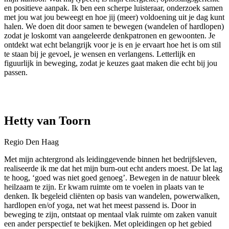
en positieve aanpak. Ik ben een scherpe luisteraar, onderzoek samen
met jou wat jou beweegt en hoe jij (meer) voldoening uit je dag kunt
halen. We doen dit door samen te bewegen (wandelen of hardlopen)
zodat je loskomt van aangeleerde denkpatronen en gewoonten. Je
ontdekt wat echt belangrijk voor je is en je ervaart hoe het is om stil
te staan bij je gevoel, je wensen en verlangens. Letterlijk en
figuurlijk in beweging, zodat je keuzes gaat maken die echt bij jou
passen.
Hetty van Toorn
Regio Den Haag
Met mijn achtergrond als leidinggevende binnen het bedrijfsleven,
realiseerde ik me dat het mijn burn-out echt anders moest. De lat lag
te hoog, ‘goed was niet goed genoeg’. Bewegen in de natuur bleek
heilzaam te zijn. Er kwam ruimte om te voelen in plaats van te
denken. Ik begeleid cliënten op basis van wandelen, powerwalken,
hardlopen en/of yoga, net wat het meest passend is. Door in
beweging te zijn, ontstaat op mentaal vlak ruimte om zaken vanuit
een ander perspectief te bekijken. Met opleidingen op het gebied