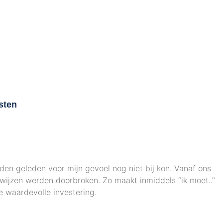
sten
L
den geleden voor mijn gevoel nog niet bij kon. Vanaf ons
T
kwijzen werden doorbroken. Zo maakt inmiddels “ik moet..”
o
ze waardevolle investering.
l
b