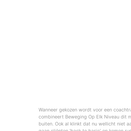
Wanneer gekozen wordt voor een coachtra
combineert Beweging Op Elk Niveau dit 
buiten. Ook al klinkt dat nu wellicht niet 
gaan cliënten ‘back to basic’ en komen rust