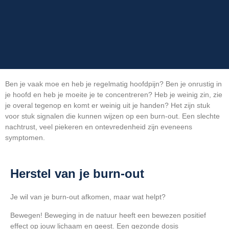
Burn-out coach Emmen
Burn-out in Emmen
Ben je vaak moe en heb je regelmatig hoofdpijn? Ben je onrustig in
je hoofd en heb je moeite je te concentreren? Heb je weinig zin, zie
je overal tegenop en komt er weinig uit je handen? Het zijn stuk
voor stuk signalen die kunnen wijzen op een burn-out. Een slechte
nachtrust, veel piekeren en ontevredenheid zijn eveneens
symptomen.
Herstel van je burn-out
Je wil van je burn-out afkomen, maar wat helpt?
Bewegen! Beweging in de natuur heeft een bewezen positief
effect op jouw lichaam en geest. Een gezonde dosis