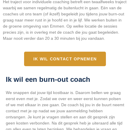
Het traject voor individuele coaching betreft een twaalfweeks traject
waarbij we samen regelmatig de buitenlucht in gaan. Eén van de
coaches uit ons team (of ikzelf) begeleidt jou tijdens jouw burn-out
graag naar meer rust in je hoofd en in je lijf. We werken buiten in
de groene omgeving van Emmen. Op welke locatie de sessies
precies zijn, is in overleg met de coach die jou gaat begeleiden.
Maar nooit verder dan 20 a 30 minuten bij jou vandaan.
IK WIL CONTACT OPNEMEN
Ik wil een burn-out coach
We snappen dat jouw tijd kostbaar is.
Daarom bellen we graag
eerst even met je. Zodat we over en weer eerst kunnen polsen
of we met elkaar in zee gaan. De coach bij jou in de buurt neemt
contact met je op nadat we jouw aanmelding hebben
ontvangen. Je kunt je vragen stellen en aan dit gesprek zijn
geen kosten verbonden. Na dit gesprek heb je uiteraard alle tijd
om alles even te laten bezinken. We behandelen je vraag en