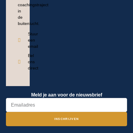
coachingstraject
in
de
buitenlucht.
Stuur
een
email
Bel
ons
direct
Meld je aan voor de nieuwsbrief
INSCHRIJVEN