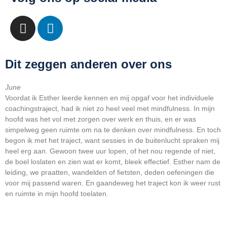
Dit zeggen anderen over ons
June
L
Voordat ik Esther leerde kennen en mij opgaf voor het individuele
T
coachingstraject, had ik niet zo heel veel met mindfulness. In mijn
c
hoofd was het vol met zorgen over werk en thuis, en er was
b
simpelweg geen ruimte om na te denken over mindfulness. En toch
d
begon ik met het traject, want sessies in de buitenlucht spraken mij
o
heel erg aan. Gewoon twee uur lopen, of het nou regende of niet,
b
de boel loslaten en zien wat er komt, bleek effectief. Esther nam de
c
leiding, we praatten, wandelden of fietsten, deden oefeningen die
e
voor mij passend waren. En gaandeweg het traject kon ik weer rust
b
en ruimte in mijn hoofd toelaten.