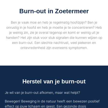
Burn-out in Zoetermeer
Ben je vaak moe en heb je regelmatig hoofdpijn? Ben je
onrustig in je hoofd en heb je moeite je te concentreren? Heb
je weinig zin, zie je overal tegenop en komt er weinig uit je
handen? Het zijn stuk voor stuk signalen die kunnen wijzen op
een burn-out. Een slechte nachtrust, veel piekeren en
ontevredenheid zijn eveneens symptomen.
Herstel van je burn-out
Je wil van je burn-out afkomen, maar wat helpt?
Bewegen! Beweging in de natuur heeft een bewezen positief
effect op jouw lichaam en geest. Een gezonde dosis