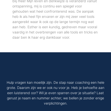
blij mee! Mijn leven en denkwijze is veranderd vanuit
ontspanning, mij is continu een spiegel voor
gehouden wat heel confronterend was. De aanpak
heb ik als heel fijn ervaren er zijn mij zeer veel tools
aangereikt waar ik ook op de lange termijn nog wat
aan heb. Esther is een kundig, gedreven maar vooral
vaardig in het overbrengen van alle tools en tricks en
daar ben ik haar erg dankbaar voor.
Hulp vragen kan moeilijk zijn. De stap naar coaching een hele
grote. Daarom zijn we er ook nu voor je. Heb je behoefte aan
een luisterend oor? Wil je even sparren over je situatie? Laat
gerust je naam en nummer achter; we bellen je zonder enige
verplichtingen.