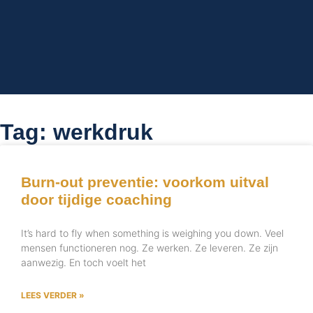
Blogs
Tag: werkdruk
Burn-out preventie: voorkom uitval
door tijdige coaching
It’s hard to fly when something is weighing you down. Veel
mensen functioneren nog. Ze werken. Ze leveren. Ze zijn
aanwezig. En toch voelt het
LEES VERDER »